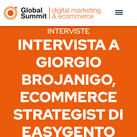
INTERVISTE
INTERVISTA A
GIORGIO
BROJANIGO,
ECOMMERCE
STRATEGIST DI
EASYGENTO