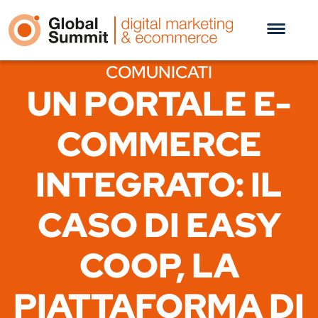
COMUNICATI
UN PORTALE E-
COMMERCE
INTEGRATO: IL
CASO DI EASY
COOP, LA
PIATTAFORMA DI