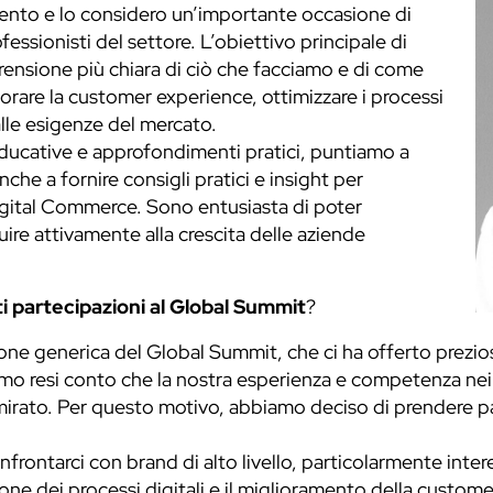
ento e lo considero un’importante occasione di
ssionisti del settore. L’obiettivo principale di
ensione più chiara di ciò che facciamo e di come
iorare la customer experience, ottimizzare i processi
alle esigenze del mercato.
educative e approfondimenti pratici, puntiamo a
nche a fornire consigli pratici e insight per
Digital Commerce. Sono entusiasta di poter
ire attivamente alla crescita delle aziende
 partecipazioni al Global Summit
?
one generica del Global Summit, che ci ha offerto prezio
siamo resi conto che la nostra esperienza e competenza n
mirato. Per questo motivo, abbiamo deciso di prendere pa
frontarci con brand di alto livello, particolarmente inte
ione dei processi digitali e il miglioramento della custom