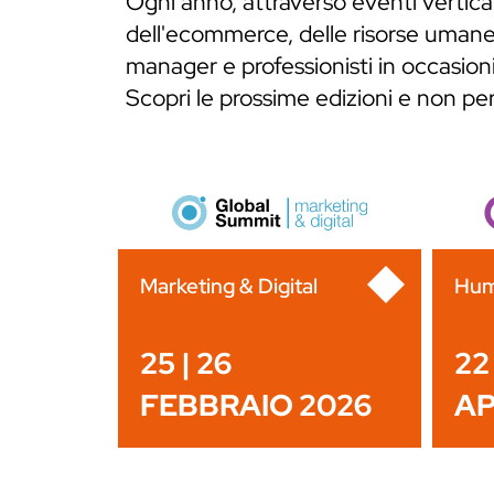
Ogni anno, attraverso eventi verticali
dell'ecommerce, delle risorse umane,
manager e professionisti in occasioni
Scopri le prossime edizioni e non p
Marketing & Digital
Hum
25 | 26
22 
FEBBRAIO 2026
AP