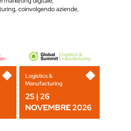
l marketing digitale,
cturing, coinvolgendo aziende,
Logistics &
Manufacturing
25 | 26
NOVEMBRE 2026