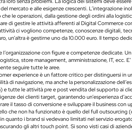
tra loro senza problemi. La logica dei sistemi deve esser
el mercato e alle esigenze crescenti. L’integrazione inol
che le operazioni, dalla gestione degli ordini alla logistic
are di gestire le attività afferenti al Digital Commerce co
 attività ci vogliono competenze, conoscenze digitali, tec
ro, un’altra è gestirne uno da 10.000 euro. Il tempo dedic
are l’organizzazione con figure e competenze dedicate.
logistica, store management, amministrazione, IT, ecc. E
te seguire tutte le aree.
tomer experience è un fattore critico per distinguersi i
cilità di navigazione, ma anche la personalizzazione dell’e
 e tutte le attività pre e post vendita del supporto ai cli
igenze dei clienti target, garantendo un’esperienza d’acqu
rare il tasso di conversione e sviluppare il business con up
llo che non ha funzionato è quello del full outsourcing (d
 quanto i brand si vedevano limitati nel servizio erogato
curando gli altri touch point. Si sono visti casi di aziend