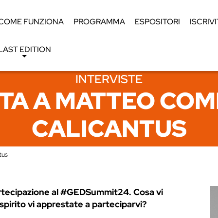
COME FUNZIONA
PROGRAMMA
ESPOSITORI
ISCRIVI
LAST EDITION
INTERVISTE
TA A MATTEO COMI
CALICANTUS
tus
partecipazione al #GEDSummit24. Cosa vi
pirito vi apprestate a parteciparvi?