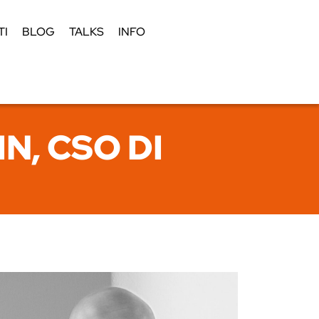
TI
BLOG
TALKS
INFO
N, CSO DI