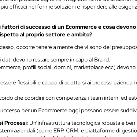
più efficaci nel fornire soluzioni e rispondere alle esigen
ali fattori di successo di un Ecommerce e cosa devon
rispetto al proprio settore e ambito?
successo, occorre tenere a mente che vi sono dei presuppost
ei dati devono restare sempre in capo al Brand.
ommerce, profili social, domini, marketplace ecc) devono e
ssere flessibili e capaci di adattarsi ai processi aziendali
ccordo che coordini con competenza i team interni ed est
i di successo per un Ecommerce oggi possono essere suddivi
ei Processi
: Un’infrastruttura tecnologica robusta e ben
sistemi aziendali (come ERP, CRM, e piattaforme di gesti