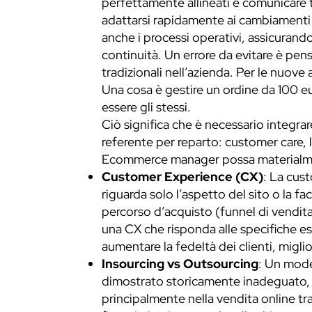
perfettamente allineati e comunicare 
adattarsi rapidamente ai cambiamenti d
anche i processi operativi, assicurando 
continuità. Un errore da evitare è pens
tradizionali nell’azienda. Per le nuove
Una cosa è gestire un ordine da 100 eu
essere gli stessi.
Ciò significa che è necessario integr
referente per reparto: customer care, 
Ecommerce manager possa materialmen
Customer Experience (CX)
: La cus
riguarda solo l’aspetto del sito o la fa
percorso d’acquisto (funnel di vendita)
una CX che risponda alle specifiche es
aumentare la fedeltà dei clienti, miglio
Insourcing vs Outsourcing
: Un mode
dimostrato storicamente inadeguato, in
principalmente nella vendita online tras