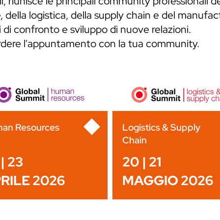
, riunisce le principali community professionali de
 della logistica, della supply chain e del manufa
 di confronto e sviluppo di nuove relazioni.
erdere l'appuntamento con la tua community.
an Resources
Logistics & Supply
Chain
| 23
20 | 21
RILE 2026
MAGGIO 2026