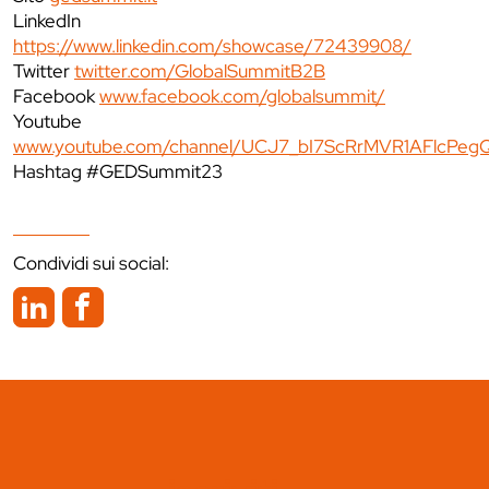
LinkedIn
https://www.linkedin.com/showcase/72439908/
Twitter
twitter.com/GlobalSummitB2B
Facebook
www.facebook.com/globalsummit/
Youtube
www.youtube.com/channel/UCJ7_bI7ScRrMVR1AFlcPeg
Hashtag #GEDSummit23
Condividi sui social: