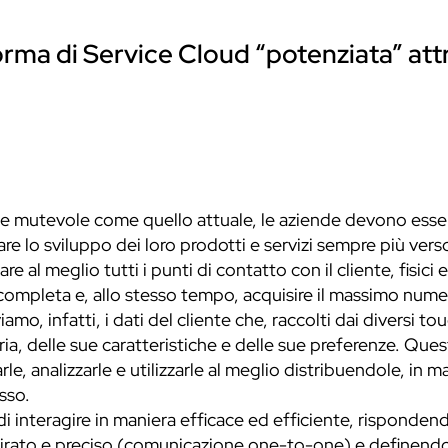
orma di Service Cloud “potenziata” att
 mutevole come quello attuale, le aziende devono esser
are lo sviluppo dei loro prodotti e servizi sempre più ver
e al meglio tutti i punti di contatto con il cliente, fisici 
mpleta e, allo stesso tempo, acquisire il massimo numero
mo, infatti, i dati del cliente che, raccolti dai diversi t
oria, delle sue caratteristiche e delle sue preferenze. Qu
, analizzarle e utilizzarle al meglio distribuendole, in man
sso.
i interagire in maniera efficace ed efficiente, rispondend
rato e preciso (comunicazione one-to-one) e definendo 