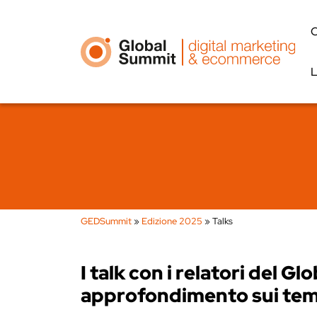
L
GEDSummit
»
Edizione 2025
»
Talks
I talk con i relatori del
approfondimento sui temi