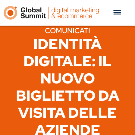
COMUNICATI
IDENTITÀ
DIGITALE: IL
NUOVO
BIGLIETTO DA
VISITA DELLE
AZIENDE