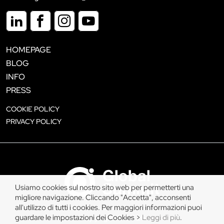
HOMEPAGE
BLOG
INFO
PRESS
COOKIE POLICY
PRIVACY POLICY
Usiamo cookies sul nostro sito web per permetterti una
migliore navigazione. Cliccando "Accetta", acconsenti
all'utilizzo di tutti i cookies. Per maggiori informazioni puoi
guardare le impostazioni dei Cookies >
Leggi di più
.
Copyright © 2026