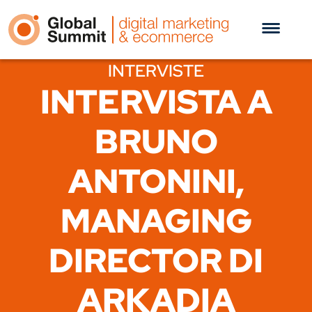
INTERVISTE
INTERVISTA A
BRUNO
ANTONINI,
MANAGING
DIRECTOR DI
ARKADIA