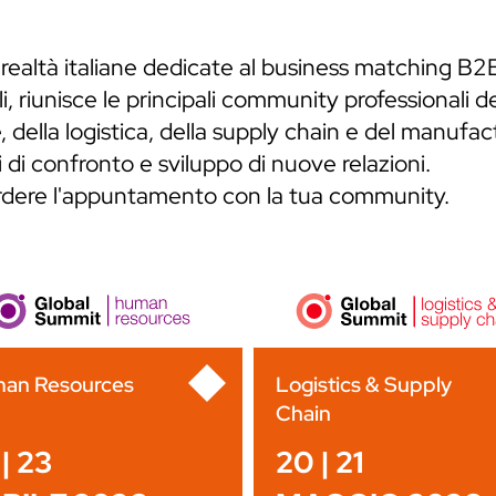
 realtà italiane dedicate al business matching B2
, riunisce le principali community professionali de
 della logistica, della supply chain e del manufa
 di confronto e sviluppo di nuove relazioni.
erdere l'appuntamento con la tua community.
an Resources
Logistics & Supply
Chain
| 23
20 | 21