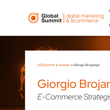
GEDSummit
»
Speaker
»
Giorgio Brojanigo
Giorgio Broja
E-Commerce Strategis