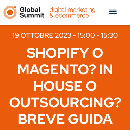
19 OTTOBRE 2023 - 15:00 - 15:30
SHOPIFY O
MAGENTO? IN
HOUSE O
OUTSOURCING?
BREVE GUIDA