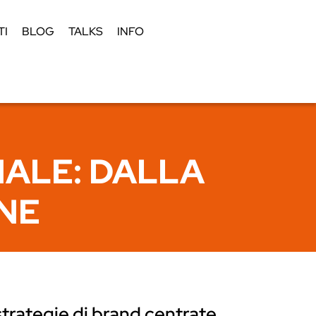
TI
BLOG
TALKS
INFO
ALE: DALLA
ONE
strategie di brand centrate