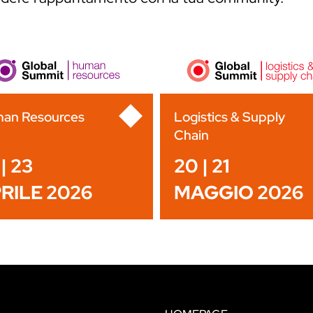
an Resources
Logistics & Supply
Chain
| 23
20 | 21
RILE 2026
MAGGIO 2026