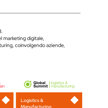
B.
l marketing digitale,
cturing, coinvolgendo aziende,
Logistics &
Manufacturing