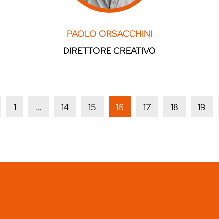
PAOLO ORSACCHINI
DIRETTORE CREATIVO
1
…
14
15
16
17
18
19