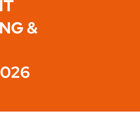
IT
ING &
2026