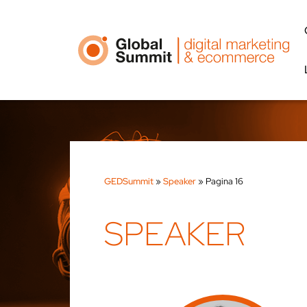
GEDSummit
»
Speaker
»
Pagina 16
SPEAKER