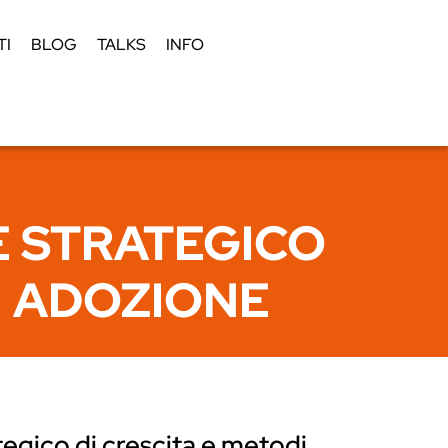
TI
BLOG
TALKS
INFO
 STRATEGICO
DI ADOZIONE
tegico di crescita e metodi