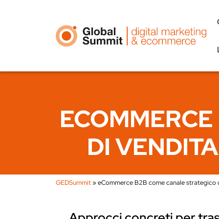
ECOMMERCE 
DI VENDITA
GEDSummit
»
eCommerce B2B come canale strategico di 
Approcci concreti per tras