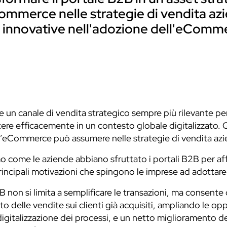
ommerce nelle strategie di vendita azie
e innovative nell'adozione dell'eComm
n canale di vendita strategico sempre più rilevante pe
tere efficacemente in un contesto globale digitalizzato. 
e l’eCommerce può assumere nelle strategie di vendita azi
emo come le aziende abbiano sfruttato i portali B2B per af
rincipali motivazioni che spingono le imprese ad adottar
 non si limita a semplificare le transazioni, ma consente 
nto delle vendite sui clienti già acquisiti, ampliando le op
a digitalizzazione dei processi, e un netto miglioramento d