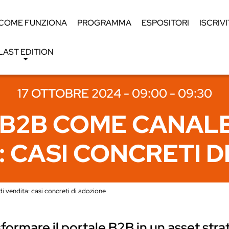
COME FUNZIONA
PROGRAMMA
ESPOSITORI
ISCRIVI
LAST EDITION
17 OTTOBRE 2024 - 09:00 - 09:30
B2B COME CANALE
: CASI CONCRETI 
vendita: casi concreti di adozione
formare il portale B2B in un asset stra