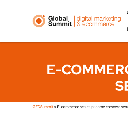
E-COMMERC
S
GEDSummit
»
E-commerce scale up: come crescere se