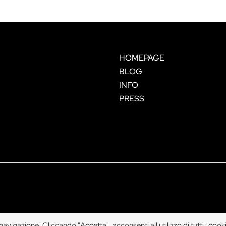
HOMEPAGE
BLOG
INFO
PRESS
vigazione. Cliccando "Accetta", acconsenti all'utilizzo di tutti i cook