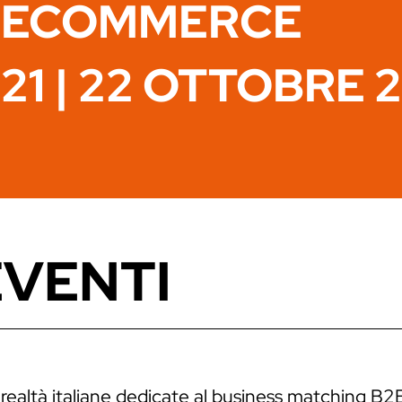
ECOMMERCE
21 | 22 OTTOBRE 
EVENTI
 realtà italiane dedicate al business matching B2