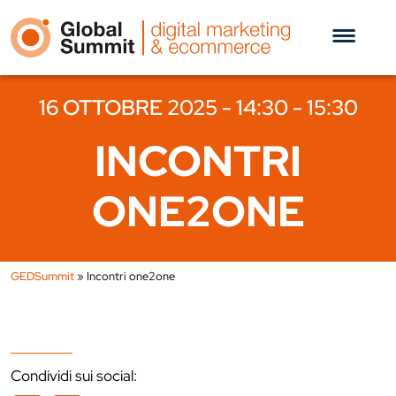
16 OTTOBRE 2025 - 14:30 - 15:30
INCONTRI
ONE2ONE
GEDSummit
»
Incontri one2one
Condividi sui social: