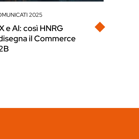
OMUNICATI
2025
X e AI: così HNRG
idisegna il Commerce
2B