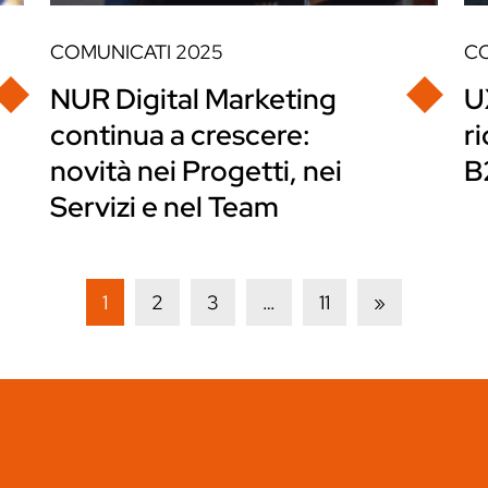
COMUNICATI
2025
C
NUR Digital Marketing
U
continua a crescere:
r
novità nei Progetti, nei
B
Servizi e nel Team
1
2
3
…
11
»