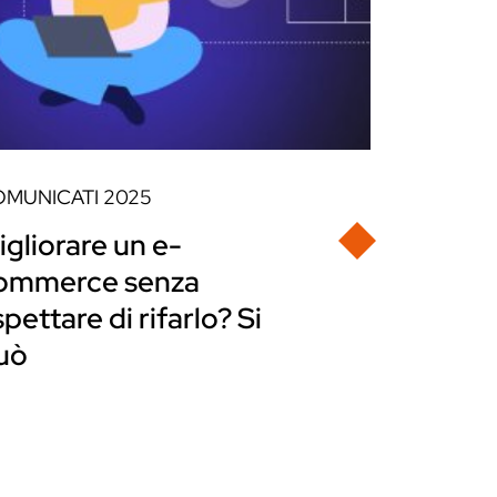
OMUNICATI
2025
igliorare un e-
ommerce senza
pettare di rifarlo? Si
uò