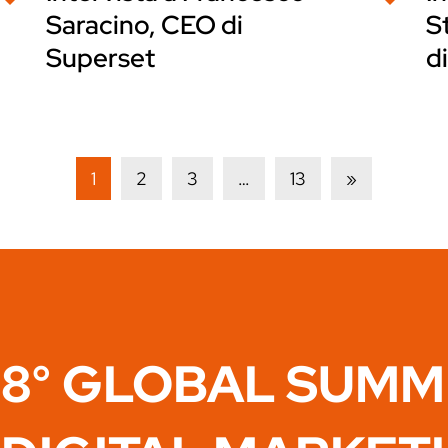
Saracino, CEO di
S
Superset
di
1
2
3
…
13
»
8° GLOBAL SUMM