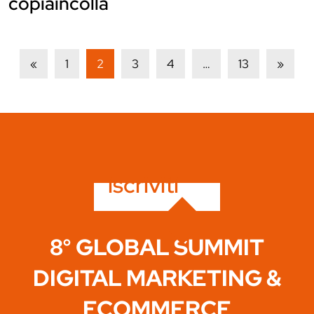
copiaincolla
«
1
2
3
4
…
13
»
iscriviti
8° GLOBAL SUMMIT
DIGITAL MARKETING &
ECOMMERCE