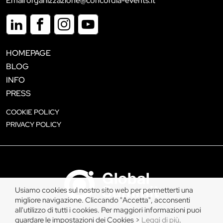
Email organizzazione@concordia-events.it
HOMEPAGE
BLOG
INFO
PRESS
COOKIE POLICY
PRIVACY POLICY
Usiamo cookies sul nostro sito web per permetterti una
migliore navigazione. Cliccando "Accetta", acconsenti
all'utilizzo di tutti i cookies. Per maggiori informazioni puoi
guardare le impostazioni dei Cookies >
Leggi di più
.
Copyright © 2026