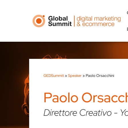
GEDSummit
»
Speaker
»
Paolo Orsacchini
Paolo Orsacch
Direttore Creativo - Y