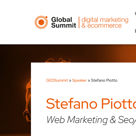
GEDSummit
»
Speaker
»
Stefano Piotto
Stefano Piott
Web Marketing & Seo/