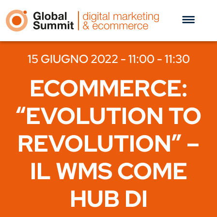
15 GIUGNO 2022 - 11:00 - 11:30
ECOMMERCE:
“EVOLUTION TO
REVOLUTION” –
IL WMS COME
HUB DI