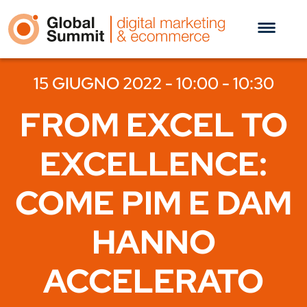
15 GIUGNO 2022 - 10:00 - 10:30
FROM EXCEL TO
EXCELLENCE:
COME PIM E DAM
HANNO
ACCELERATO