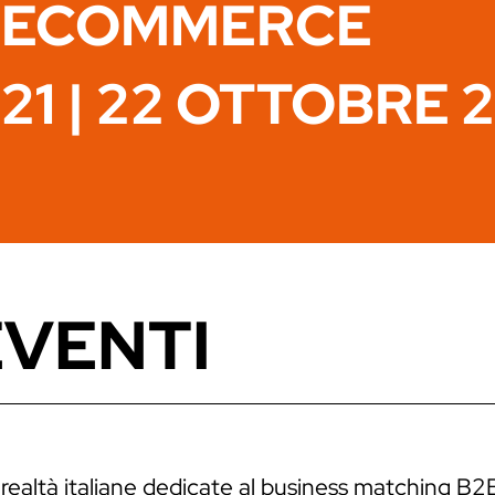
ECOMMERCE
21 | 22 OTTOBRE 
EVENTI
 realtà italiane dedicate al business matching B2