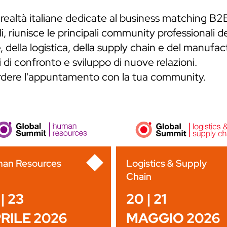
 realtà italiane dedicate al business matching B2
, riunisce le principali community professionali de
 della logistica, della supply chain e del manufa
 di confronto e sviluppo di nuove relazioni.
erdere l'appuntamento con la tua community.
an Resources
Logistics & Supply
Chain
| 23
20 | 21
RILE 2026
MAGGIO 2026