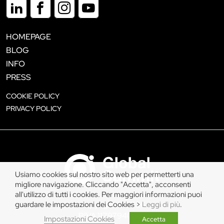
HOMEPAGE
BLOG
INFO
PRESS
COOKIE POLICY
PRIVACY POLICY
Usiamo cookies sul nostro sito web per permetterti una
migliore navigazione. Cliccando "Accetta", acconsenti
all'utilizzo di tutti i cookies. Per maggiori informazioni puoi
guardare le impostazioni dei Cookies >
Leggi di più
.
Copyright © 2026
P.IVA 11797940019
Impostazioni Cookies
Accetta