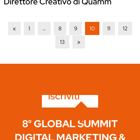
Direttore Creativo di Quamm
«
1
…
8
9
10
11
12
13
»
iscriviti
8° GLOBAL SUMMIT
DIGITAL MARKETING &